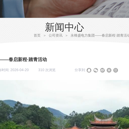
新闻中心
首页
＞
公司资讯
＞
永锋盛电力集团——春启新程·踏青活
——春启新程·踏青活动
布时间:
2026-04-20
|
310
次浏览
|
|
分享到: